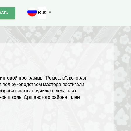
Rus
ЖАТЬ
нинговой программы “Ремесло”, которая
л под руководством мастера постигали
 обрабатывать, научились делать из
ской школы Оршанского района, член